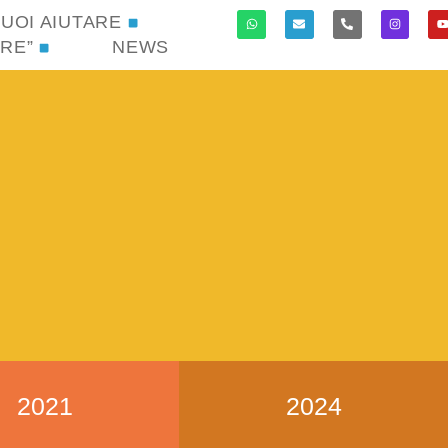
UOI AIUTARE
RE”
NEWS
2021
2024