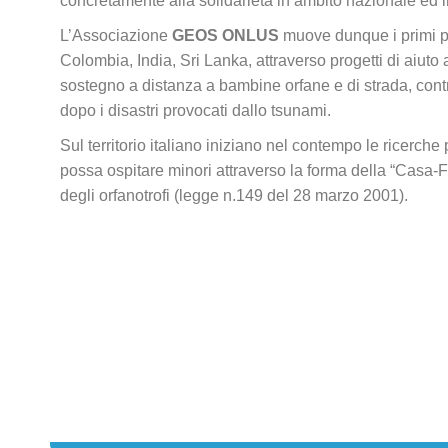
concretamente alla solidarietà in ambito nazionale ed 
L’Associazione
GEOS ONLUS
muove dunque i primi p
Colombia, India, Sri Lanka, attraverso progetti di aiuto a
sostegno a distanza a bambine
orfane e di strada, cont
dopo i disastri provocati dallo tsunami.
Sul territorio italiano iniziano nel contempo le ricerche
possa ospitare minori attraverso la forma della “Casa-F
degli orfanotrofi (legge n.149 del 28 marzo 2001).