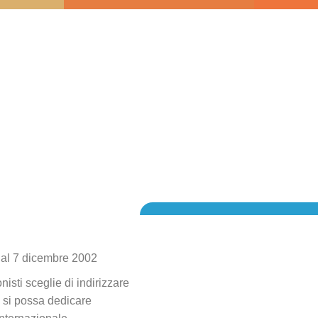
E
BENVENUTI
IAM
MSNA
FR
 al 7 dicembre 2002
isti sceglie di indirizzare
e si possa dedicare