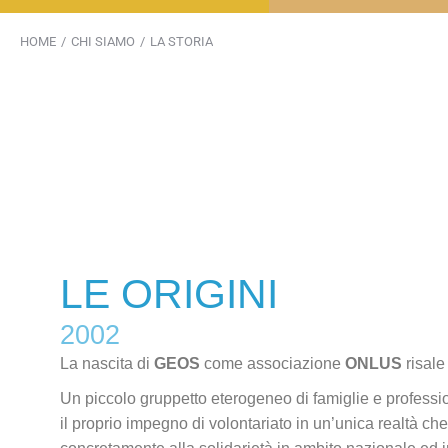
NASC
HOME
CHI SIAMO
LA STORIA
Tu sei qui:
LE ORIGINI
CASA MIR
LE ORIGINI
2002
La nascita di
GEOS
come associazione
ONLUS
risale
Un piccolo gruppetto eterogeneo di famiglie e profession
il proprio
impegno di volontariato in un’unica realtà ch