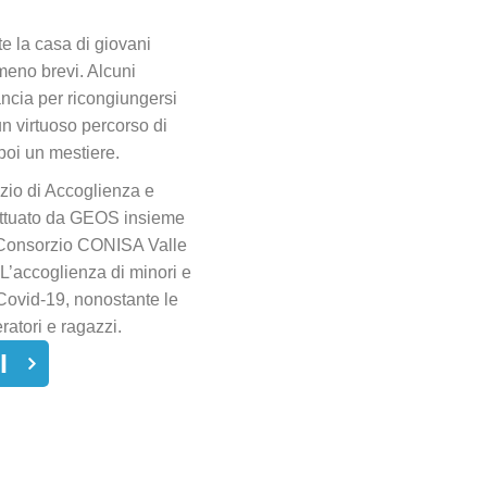
e la casa di giovani
meno brevi. Alcuni
ncia per ricongiungersi
un virtuoso percorso di
poi un mestiere.
zio di Accoglienza e
 attuato da GEOS insieme
il Consorzio CONISA Valle
L’accoglienza di minori e
ovid-19, nonostante le
ratori e ragazzi.
I